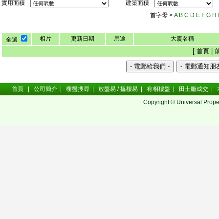
實用面積
建築面積
首字母 >
A
B
C
D
E
F
G
H
相片
更新日期
用途
大廈名稱
全選
[ 首頁 | 
首頁
|
公司簡介
|
樓盤搜尋
|
放盤易 / 搵樓易
|
有相樓盤
|
田土廳成交
|
Copyright © Universal Prope