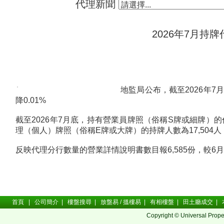
代理新聞
2026年7月持牌代
地監局公布，截至2026年7月
降0.01%
截至2026年7月底，持有營業員牌照（俗稱S牌或細牌）的代理共
理（個人）牌照（俗稱E牌或大牌）的持牌人數為17,504人，較
反映代理分行數量的營業詳情說明書數目報6,585份，較6月底
首頁
|
公司簡介
|
樓盤搜尋
|
放盤易 / 搵樓易
|
有相樓盤
|
田土廳成交
|
Copyright © Universal Prope