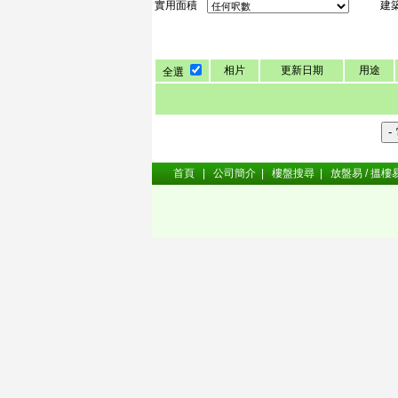
實用面積
建
相片
更新日期
用途
全選
首頁
|
公司簡介
|
樓盤搜尋
|
放盤易 / 搵樓