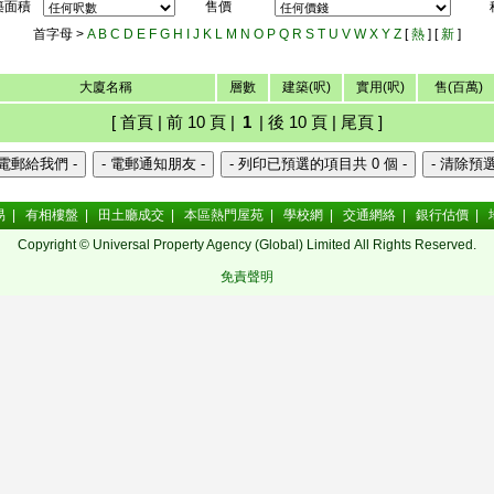
築面積
售價
首字母 >
A
B
C
D
E
F
G
H
I
J
K
L
M
N
O
P
Q
R
S
T
U
V
W
X
Y
Z
[
熱
] [
新
]
大廈名稱
層數
建築(呎)
實用(呎)
售(百萬)
[ 首頁 | 前 10 頁 |
1
| 後 10 頁 | 尾頁 ]
易
|
有相樓盤
|
田土廳成交
|
本區熱門屋苑
|
學校網
|
交通網絡
|
銀行估價
|
Copyright © Universal Property Agency (Global) Limited All Rights Reserved.
免責聲明