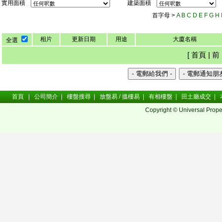
實用面積
建築面積
首字母 >
A
B
C
D
E
F
G
H
相片
更新日期
用途
大廈名稱
全選
[ 首頁 | 前 
首頁
|
公司簡介
|
樓盤搜尋
|
放盤易 / 搵樓易
|
有相樓盤
|
田土廳成交
|
Copyright © Universal Prope